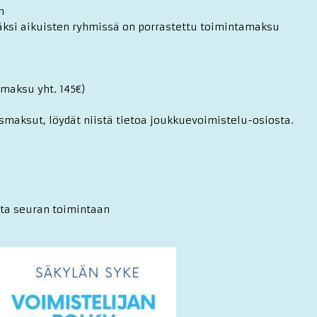
n
äksi aikuisten ryhmissä on porrastettu toimintamaksu
(maksu yht. 145€)
maksut, löydät niistä tietoa joukkuevoimistelu-osiosta.
eita seuran toimintaan