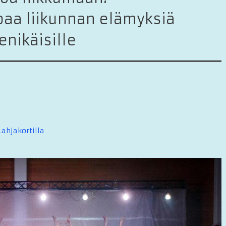
oaa liikunnan elämyksiä
enikäisille
ahjakortilla