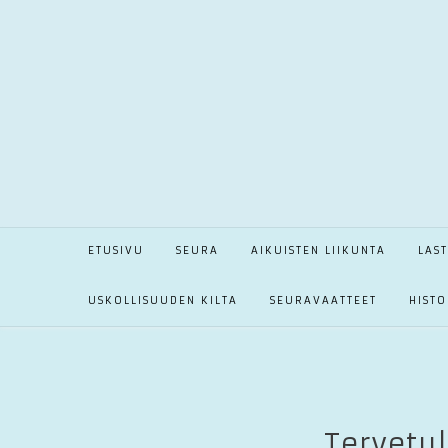
Skip
to
content
ETUSIVU
SEURA
AIKUISTEN LIIKUNTA
LAS
USKOLLISUUDEN KILTA
SEURAVAATTEET
HISTO
Tervetul