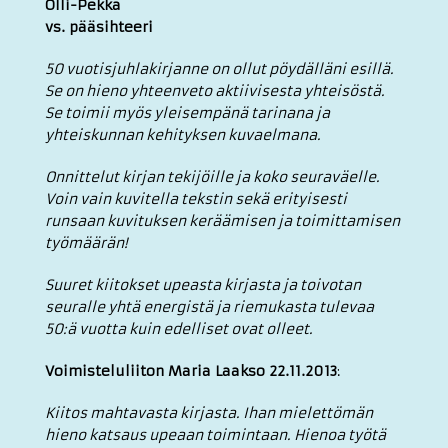
Olli-Pekka
vs. pääsihteeri
50 vuotisjuhlakirjanne on ollut pöydälläni esillä.
Se on hieno yhteenveto aktiivisesta yhteisöstä.
Se toimii myös yleisempänä tarinana ja
yhteiskunnan kehityksen kuvaelmana.
Onnittelut kirjan tekijöille ja koko seuraväelle.
Voin vain kuvitella tekstin sekä erityisesti
runsaan kuvituksen keräämisen ja toimittamisen
työmäärän!
Suuret kiitokset upeasta kirjasta ja toivotan
seuralle yhtä energistä ja riemukasta tulevaa
50:ä vuotta kuin edelliset ovat olleet.
Voimisteluliiton Maria Laakso 22.11.2013
:
Kiitos mahtavasta kirjasta. Ihan mielettömän
hieno katsaus upeaan toimintaan. Hienoa työtä