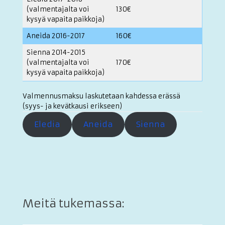
(valmentajalta voi
130€
kysyä vapaita paikkoja)
Aneida 2016-2017
160€
Sienna 2014-2015
(valmentajalta voi
170€
kysyä vapaita paikkoja)
Valmennusmaksu laskutetaan kahdessa erässä
(syys- ja kevätkausi erikseen)
Eledia
Aneida
Sienna
Meitä tukemassa: