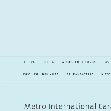
Skip
to
content
ETUSIVU
SEURA
AIKUISTEN LIIKUNTA
LAS
USKOLLISUUDEN KILTA
SEURAVAATTEET
HISTO
Metro International Ca