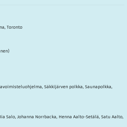
ma, Toronto
anen)
eilavoimisteluohjelma, Säkkijärven polkka, Saunapolkka,
Mia Salo, Johanna Norrbacka, Henna Aalto-Setälä, Satu Aalto,