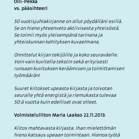
Olli-Pekka
vs. pääsihteeri
50 vuotisjuhlakirjanne on ollut pöydälläni esillä.
Se on hieno yhteenveto aktiivisesta yhteisöstä.
Se toimii myös yleisempänä tarinana ja
yhteiskunnan kehityksen kuvaelmana.
Onnittelut kirjan tekijöille ja koko seuraväelle.
Voin vain kuvitella tekstin sekä erityisesti
runsaan kuvituksen keräämisen ja toimittamisen
työmäärän!
Suuret kiitokset upeasta kirjasta ja toivotan
seuralle yhtä energistä ja riemukasta tulevaa
50:ä vuotta kuin edelliset ovat olleet.
Voimisteluliiton Maria Laakso 22.11.2013
:
Kiitos mahtavasta kirjasta. Ihan mielettömän
hieno katsaus upeaan toimintaan. Hienoa työtä