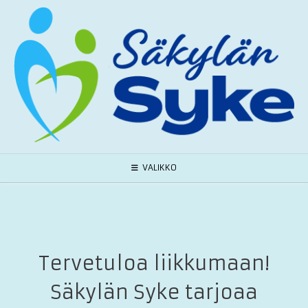
Skip
to
content
VALIKKO
Tervetuloa liikkumaan!
Säkylän Syke tarjoaa