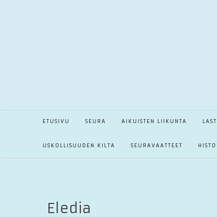
Skip
to
content
ETUSIVU
SEURA
AIKUISTEN LIIKUNTA
LAS
USKOLLISUUDEN KILTA
SEURAVAATTEET
HISTO
Eledia