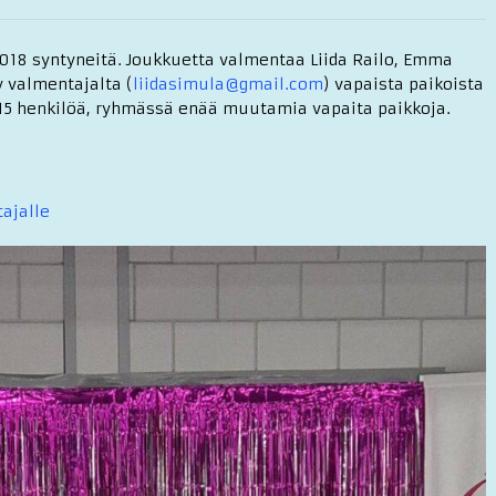
2018 syntyneitä. Joukkuetta valmentaa Liida Railo, Emma
y valmentajalta (
liidasimula@gmail.com
) vapaista paikoista
5 henkilöä, ryhmässä enää muutamia vapaita paikkoja.
tajalle